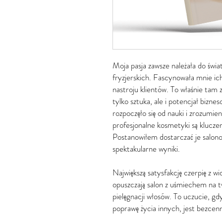
Moja pasja zawsze należała do świa
fryzjerskich. Fascynowała mnie ic
nastroju klientów. To właśnie tam z
tylko sztuka, ale i potencjał bizne
rozpoczęło się od nauki i zrozumie
profesjonalne kosmetyki są klucze
Postanowiłem dostarczać je salono
spektakularne wyniki.
Największą satysfakcję czerpię z w
opuszczają salon z uśmiechem na t
pielęgnacji włosów. To uczucie, gd
poprawę życia innych, jest bezcen