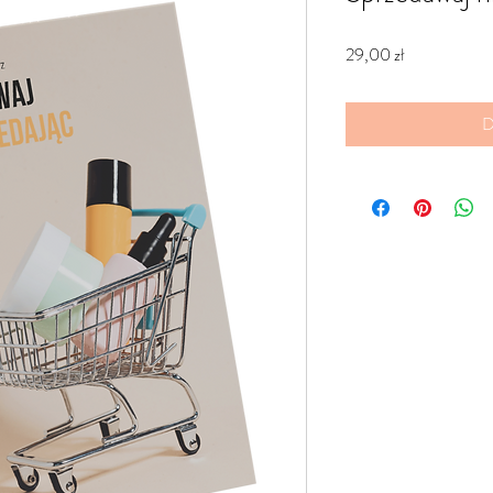
Cena
29,00 zł
D