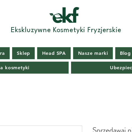
Ekskluzywne Kosmetyki Fryzjerskie
era
Sklep
Head SPA
Nasze marki
Blog
na kosmetyki
Ubezpiec
Sprzedawaj n