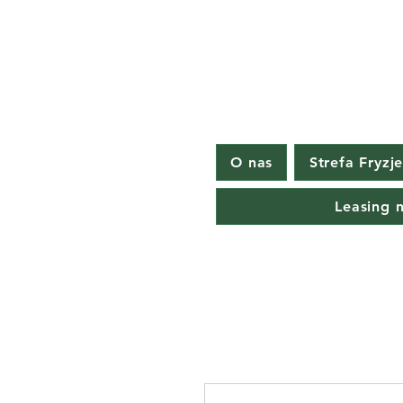
O nas
Strefa Fryzj
Leasing 