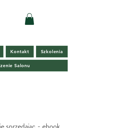
Kontakt
Szkolenia
zenie Salonu
ie sprzedając - ebook