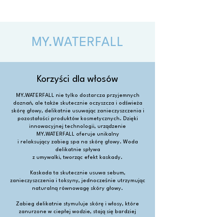
MY.WATERFALL
Korzyści dla włosów
MY.WATERFALL nie tylko dostarcza przyjemnych
doznań, ale także skutecznie oczyszcza i odświeża
skórę głowy, delikatnie usuwając zanieczyszczenia i
pozostałości produktów kosmetycznych. Dzięki
innowacyjnej technologii, urządzenie
MY.WATERFALL oferuje unikalny
i relaksujący zabieg spa na skórę głowy. Woda
delikatnie spływa
z umywalki, tworząc efekt kaskady.
Kaskada ta skutecznie usuwa sebum,
zanieczyszczenia i toksyny, jednocześnie utrzymując
naturalną równowagę skóry głowy.
Zabieg delikatnie stymuluje skórę i włosy, które
zanurzone w ciepłej wodzie, stają się bardziej