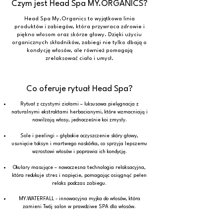
Czym jest Head Spa MY.
ORGANICS?
Head Spa My.Organics to wyjątkowa linia
produktów i zabiegów, która przywraca zdrowie i
piękno włosom oraz skórze głowy. Dzięki użyciu
organicznych składników, zabiegi nie tylko dbają o
kondycję włosów, ale również pomagają
zrelaksować ciało i umysł.
Co oferuje rytuał Head Spa?
Rytuał z czystymi ziołami – luksusowa pielęgnacja z
naturalnymi ekstraktami herbacianymi, które wzmacniają i
nawilżają włosy, jednocześnie koi zmysły.
Sole i peelingi – głębokie oczyszczenie skóry głowy,
usunięcie toksyn i martwego naskórka, co sprzyja lepszemu
wzrostowi włosów i poprawia ich kondycję.
Okulary masujące – nowoczesna technologia relaksacyjna,
która redukuje stres i napięcie, pomagając osiągnąć pełen
relaks podczas zabiegu.
MY.WATERFALL - innowacyjna myjka do włosów, która
zamieni Twój salon w prawdziwe SPA dla włosów.