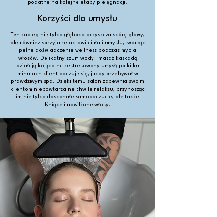
podatne na kolejne etapy pielęgnacji.
Korzyści dla umysłu
Ten zabieg nie tylko głęboko oczyszcza skórę głowy,
ale również sprzyja relaksowi ciała i umysłu, tworząc
pełne doświadczenie wellness podczas mycia
włosów. Delikatny szum wody i masaż kaskadą
działają kojąco na zestresowany umysł; po kilku
minutach klient poczuje się, jakby przebywał w
prawdziwym spa. Dzięki temu salon zapewnia swoim
klientom niepowtarzalne chwile relaksu, przynosząc
im nie tylko doskonałe samopoczucie, ale także
lśniące i nawilżone włosy.