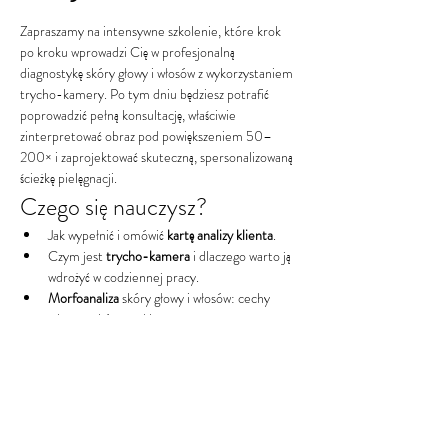
Zapraszamy na intensywne szkolenie, które krok 
po kroku wprowadzi Cię w profesjonalną 
diagnostykę skóry głowy i włosów z wykorzystaniem 
trycho-kamery. Po tym dniu będziesz potrafić 
poprowadzić pełną konsultację, właściwie 
zinterpretować obraz pod powiększeniem 50–
200× i zaprojektować skuteczną, spersonalizowaną 
ścieżkę pielęgnacji.
Czego się nauczysz?
Jak wypełnić i omówić 
kartę analizy klienta
.
Czym jest 
trycho-kamera
 i dlaczego warto ją 
wdrożyć w codziennej pracy.
Morfoanaliza
 skóry głowy i włosów: cechy 
zdrowej skóry pod kamerą.
Obiektywne badanie nieprawidłowości
: 
sebum, łuska, rumień, złuszczanie, 
miniaturyzacja cebulek i inne.
Pokaż więcej