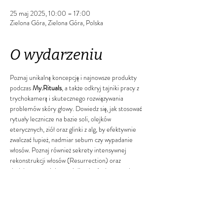
25 maj 2025, 10:00 – 17:00
Zielona Góra, Zielona Góra, Polska
O wydarzeniu
Poznaj unikalną koncepcję i najnowsze produkty 
podczas 
My.Rituals
, a także odkryj tajniki pracy z 
trychokamerą i skutecznego rozwiązywania 
problemów skóry głowy. Dowiedz się, jak stosować 
rytuały lecznicze na bazie soli, olejków 
eterycznych, ziół oraz glinki z alg, by efektywnie 
zwalczać łupież, nadmiar sebum czy wypadanie 
włosów. Poznaj również sekrety intensywnej 
rekonstrukcji włosów (Resurrection) oraz 
dedykowanej pielęgnacji dla włosów kręconych 
(My.Curling). Na koniec naucz się, jak 
odpowiednio dobierać i odsprzedawać kosmetyki 
do domowej pielęgnacji, aby utrzymać rezultaty 
uzyskane w salonie. Dołącz do nas i rozwiń swoje 