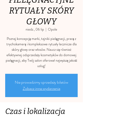
RYTUAŁY SKÓRY
GŁOWY
niedz., 06 lip
  |  
Opole
Poznaj koncepcję marki, tajniki pielęgnacji, pracę z
trychokamerą i kompleksowe rytuały lecznicze dla
skóry głowy oraz włosów. Naucz się również
efektywnej odsprzedaży kosmetyków do domowej
pielęgnacji, aby Twój salon oferował najwyższą jakość
usług!
Nie prowadzimy sprzedaży biletów
Zobacz inne wydarzenia
Czas i lokalizacja