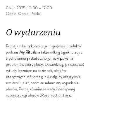
06 lip 2025, 10:00 – 17:00
Opole, Opole, Polska
O wydarzeniu
Poznaj unikalną koncepcję i najnowsze produkty 
podczas 
My.Rituals
, a także odkryj tajniki pracy z 
trychokamerą i skutecznego rozwiązywania 
problemów skóry głowy. Dowiedz się, jak stosować 
rytuały lecznicze na bazie soli, olejków 
eterycznych, ziół oraz glinki z alg, by efektywnie 
zwalczać łupież, nadmiar sebum czy wypadanie 
włosów. Poznaj również sekrety intensywnej 
rekonstrukcji włosów (Resurrection) oraz 
dedykowanej pielęgnacji dla włosów kręconych 
(My.Curling). Na koniec naucz się, jak 
odpowiednio dobierać i odsprzedawać kosmetyki 
do domowej pielęgnacji, aby utrzymać rezultaty 
uzyskane w salonie. Dołącz do nas i rozwiń swoje 