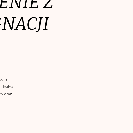
ENIE Z
GNACJI
wymi
 idealna
ów oraz