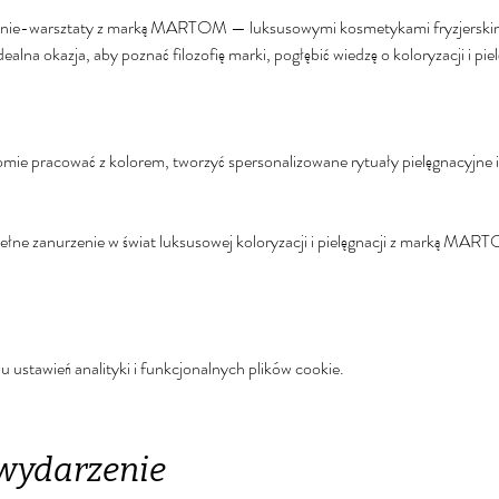
nie-warsztaty z marką MARTOM — luksusowymi kosmetykami fryzjerskimi, 
dealna okazja, aby poznać filozofię marki, pogłębić wiedzę o koloryzacji i pi
omie pracować z kolorem, tworzyć spersonalizowane rytuały pielęgnacyjne i 
 pełne zanurzenie w świat luksusowej koloryzacji i pielęgnacji z marką MAR
stawień analityki i funkcjonalnych plików cookie.
 wydarzenie