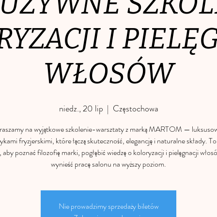
UZYWNE SZKOL
YZACJI I PIELĘ
WŁOSÓW
niedz., 20 lip
  |  
Częstochowa
raszamy na wyjątkowe szkolenie-warsztaty z marką MARTOM — luksuso
kami fryzjerskimi, które łączą skuteczność, elegancję i naturalne składy. To
, aby poznać filozofię marki, pogłębić wiedzę o koloryzacji i pielęgnacji włos
wynieść pracę salonu na wyższy poziom.
Nie prowadzimy sprzedaży biletów