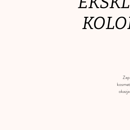
EKSKL
KOLOR
Zap
kosmety
okazja