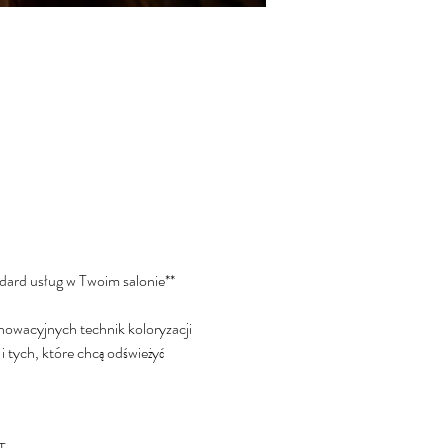
ndard usług w Twoim salonie**  
nowacyjnych technik koloryzacji 
i tych, które chcą odświeżyć 