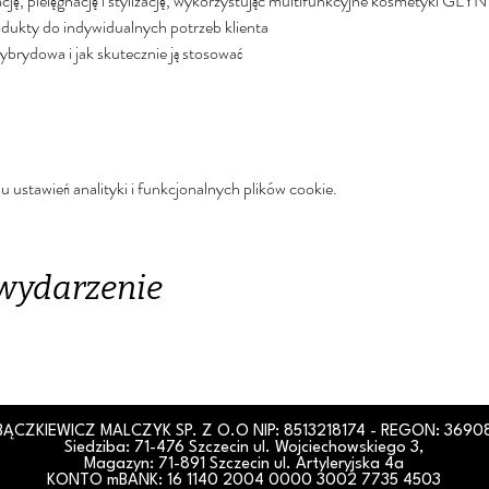
cję, pielęgnację i stylizację, wykorzystując multifunkcyjne kosmetyki GLYNT
dukty do indywidualnych potrzeb klienta  
brydowa i jak skutecznie ją stosować  
stawień analityki i funkcjonalnych plików cookie.
 wydarzenie
BĄCZKIEWICZ MALCZYK SP. Z O.O NIP: 8513218174 - REGON: 3690
Siedziba: 71-476 Szczecin u
l. Wojciechowskiego 3,
Magazyn: 71-891 Szczecin ul. Artyleryjska 4a
KONTO mBANK: 16 1140 2004 0000 3002 7735 4503