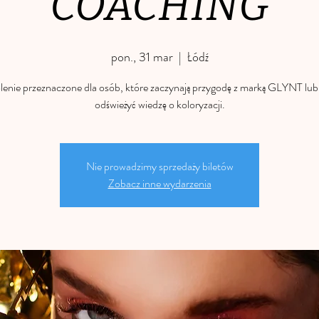
COACHING
pon., 31 mar
  |  
Łódź
lenie przeznaczone dla osób, które zaczynają przygodę z marką GLYNT lub
odświeżyć wiedzę o koloryzacji.
Nie prowadzimy sprzedaży biletów
Zobacz inne wydarzenia