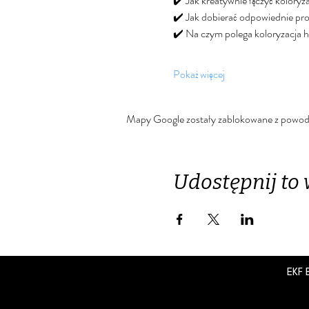
✔️ Jak kreatywnie łączyć koloryza
✔️ Jak dobierać odpowiednie pro
✔️ Na czym polega koloryzacja hy
Pokaż więcej
Mapy Google zostały zablokowane z powodu u
Udostępnij to
EKF 