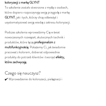
koloryzacji z marką GLYNT
To szkolenie zostało stworzone z myślą o osobach, 
które dopiero rozpoczynają swoją przygodę z marką 
GLYNT
, jak i tych, którzy chcą odświeżyć i 
usystematyzować swoją wiedzę z zakresu koloryzacji.
Podczas szkolenia wprowadzimy Cię w świat 
nowoczesnych rozwiązań, skutecznych technik i 
produktów, które łączą 
profesjonalizm z 
multifunkcyjnością
. Pokażemy Ci, jak świadomie 
pracować z kolorem, dobierać odpowiednie 
produkty do potrzeb klientów i tworzyć 
efekty, 
które zachwycają
.
Czego się nauczysz?
✔️ Wprowadzenie do koloryzacji, pielęgnacji i 
stylizacji GLYNT
✔️ Dobór kosmetyków do indywidualnych potrzeb 
klienta