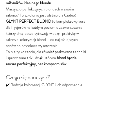
miłośników idealnego blondu
Marzysz o perfekcyjnych blondach w swoim 
salonie? To szkolenie jest właśnie dla Ciebie! 
GLYNT PERFECT BLOND
 to kompleksowy kurs 
dla fryzjerów na każdym poziomie zaawansowania, 
którzy chcą poszerzyć swoją wiedzę i praktykę w 
zakresie koloryzacji blond – od najjaśniejszych 
tonów po pastelowe wykończenia.
To nie tylko teoria, ale również praktyczne techniki 
i sprawdzone triki, dzięki którym 
blond będzie 
zawsze perfekcyjny, bez kompromisów
.
Czego się nauczysz?
✔️ Rodzaje koloryzacji GLYNT i ich odpowiednie 
zastosowanie
✔️ Praca z farbami permanentnymi i super 
rozjaśniającymi
Pokaż więcej