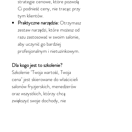
strategie cenowe, które pozwolą
Ci podnieść ceny, nie tracąc przy
tym klientów.
Praktyczne narzędzia:
Otrzymasz
zestaw narzędzi, które możesz od
razu zastosować w swoim salonie,
aby uczynić go bardziej
profesjonalnym i nietuzinkowym.
Dla kogo jest to szkolenie?
Szkolenie "Twoja wartość, Twoja
cena" jest skierowane do właścicieli
salonów fryzjerskich, menedżerów
oraz wszystkich, którzy chcą
zwiększyć swoje dochody, nie
zmieniając zakresu oferowanych
usług, ale poprzez zwiększenie ich
wartości w oczach klientów.