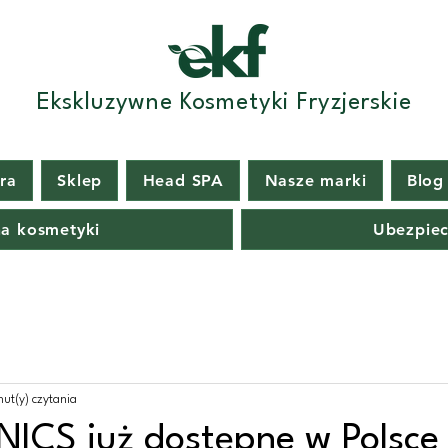
Ekskluzywne Kosmetyki Fryzjerskie
era
Sklep
Head SPA
Nasze marki
Blog
na kosmetyki
Ubezpiec
nut(y) czytania
CS już dostępne w Polsce