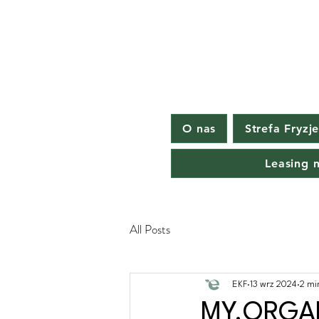
O nas
Strefa Fryzj
Leasing 
All Posts
EKF
13 wrz 2024
2 mi
MY.ORGANI