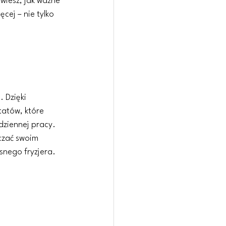
wiesz, jak ważne 
ej – nie tylko 
 Dzięki 
tatów, które 
ziennej pracy. 
czać swoim 
snego fryzjera.