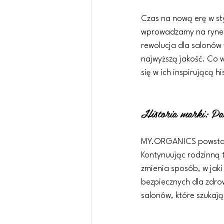
Czas na nową erę w sty
wprowadzamy na rynek
rewolucja dla salonów 
najwyższą jakość. Co 
się w ich inspirującą his
Historia marki: Pas
MY.ORGANICS powstało w
Kontynuując rodzinną t
zmienia sposób, w jaki
bezpiecznych dla zdr
salonów, które szukają