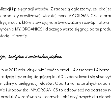
lizacji i pielęgnacji włosów! Z radością ogłaszamy, że jako je
 produkty prestiżowej, włoskiej marki MY.ORGANICS. To pra
fryzjerskich, które stawiają na zrównoważony rozwój, naturalne
wyróżnia MY.ORGANICS i dlaczego warto sięgnąć po te produ
torię i filozofię.
ja, rodzina i naturalne piękno
 2012 roku dzięki wizji dwóch braci – Alessandro i Alberto 
radycję fryzjerską sięgającą lat 60., zdecydowali się stworzy
 myślimy o pielęgnacji włosów. Oparta na naturalnych składni
owia i środowiska, MY.ORGANICS to odpowiedź na potrzeby 
 produktów zarówno skutecznych, jak i przyjaznych dla planet