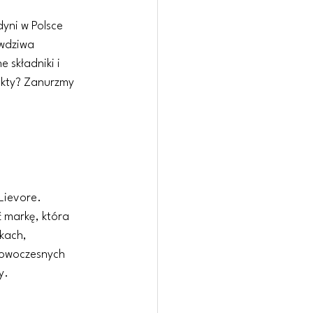
dyni w Polsce 
wdziwa 
 składniki i 
kty? Zanurzmy 
Lievore. 
ć markę, która 
kach, 
nowoczesnych 
y.