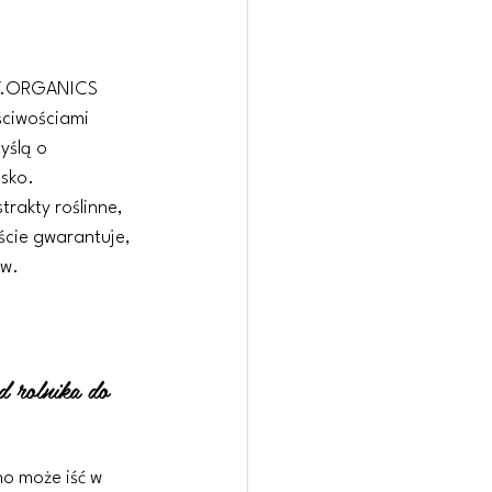
 MY.ORGANICS 
ściwościami 
yślą o 
isko.
trakty roślinne, 
ście gwarantuje, 
ów.
 rolnika do 
o może iść w 