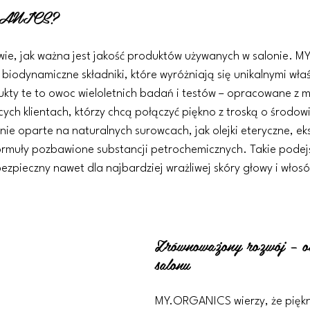
RGANICS?
 wie, jak ważna jest jakość produktów używanych w salonie.
 biodynamiczne składniki, które wyróżniają się unikalnymi wła
kty te to owoc wieloletnich badań i testów – opracowane z m
ch klientach, którzy chcą połączyć piękno z troską o środow
nie oparte na naturalnych surowcach, jak olejki eteryczne, eks
ormuły pozbawione substancji petrochemicznych. Takie podej
bezpieczny nawet dla najbardziej wrażliwej skóry głowy i włos
Zrównoważony rozwój – od
salonu
MY.ORGANICS wierzy, że piękn