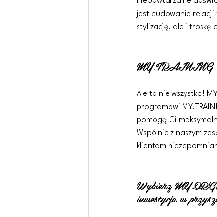
niepowtarzalne doświad
jest budowanie relacji
stylizację, ale i troskę
MY.TRAINING
Ale to nie wszystko! M
programowi
MY.TRAIN
pomogą Ci maksymalnie
Wspólnie z naszym zes
klientom niezapomnian
Wybierz MY.OR
inwestycja w przysz