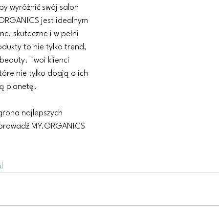
by wyróżnić swój salon 
Y.ORGANICS jest idealnym 
e, skuteczne i w pełni 
ukty to nie tylko trend, 
 beauty. Twoi klienci 
óre nie tylko dbają o ich 
zą planetę.
grona najlepszych 
 wprowadź MY.ORGANICS 
l