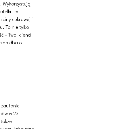
. Wykorzystują 
telki I'm 
zciny cukrowej i 
. To nie tylko 
ć – Twoi klienci 
salon dba o 
 zaufanie 
nów w 23 
 także 