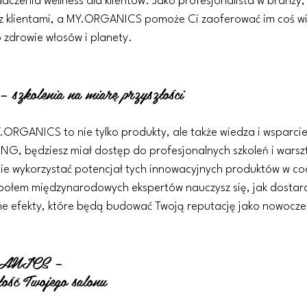
czenia wellness dla klientów. Jako profesjonalista w branży, 
 z klientami, a MY.ORGANICS pomoże Ci zaoferować im coś więc
 o zdrowie włosów i planety.
– szkolenia na miarę przyszłości
Y.ORGANICS to nie tylko produkty, ale także wiedza i wsparcie.
ING
,
 będziesz miał dostęp do profesjonalnych szkoleń i warsz
 wykorzystać potencjał tych innowacyjnych produktów w cod
połem międzynarodowych ekspertów nauczysz się, jak dostar
e efekty, które będą budować Twoją reputację jako nowocze
GANICS – 
łość Twojego salonu