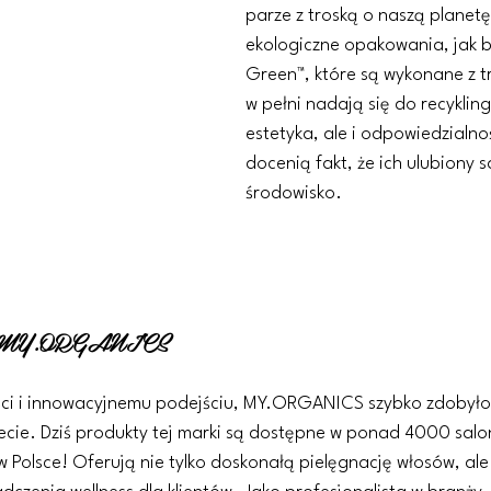
parze z troską o naszą planetę
ekologiczne opakowania, jak bu
Green™, które są wykonane z tr
w pełni nadają się do recyklingu
estetyka, ale i odpowiedzialnoś
docenią fakt, że ich ulubiony 
środowisko.
ę z MY.ORGANICS
ości i innowacyjnemu podejściu, MY.ORGANICS szybko zdobyło
iecie. Dziś produkty tej marki są dostępne w ponad 4000 salo
 w Polsce! Oferują nie tylko doskonałą pielęgnację włosów, ale