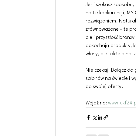
Jeśli szukasz sposobu, 
na tle konkurencji, M
rozwiązaniem. Naturaln
zrównoważone – te prod
ale i przyszłość branży
pokochają produkty, kt
włosy, ale także o nas
Nie czekaj! Dołącz do 
salonów na świecie i
do swojej oferty.
Wejdź na: 
www.ekf24.p