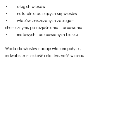
•	długich włosów
•	naturalnie puszących się włosów
•	włosów zniszczonych zabiegami 
chemicznymi, po rozjaśnianiu i farbowaniu
•	matowych i pozbawionych blasku
Woda do włosów nadaje włosom połysk, 
jedwabistą miękkość i elastyczność w ciągu 
kilku sekund. W ten sposób uszczelnia 
powierzchnię włosów, ułatwiając ich 
rozczesywanie i zapewniając widoczny efekt 
przeciw puszeniu.
Jeśli chcesz zaoferować swoim klientom coś 
naprawdę wyjątkowego, terapia 